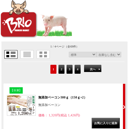
1 / 4ページ
（全69件）
1
2
3
4
次へ
【冷凍】
無添加ベーコン300ｇ（150ｇ×2）
無添加ベーコン
価格： 1,320円(税込 1,426円)