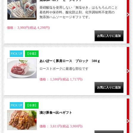
亜硝酸塩を使用しない「無塩せき」はもちろんのこと
着色料や保存料、酸化防止剤、化学調味料不使用の
無添加ハムソーセージギフトです。
価格： 3,980円(税込 4,298円)
PICK UP
【冷蔵】
あいぽーく豚肩ロース ブロック 500ｇ
ローストポークに最適な部位です
価格： 1,590円(税込 1,717円)
PICK UP
【冷凍】
漬け豚食べ比べギフト
価格： 3,611円(税込 3,900円)