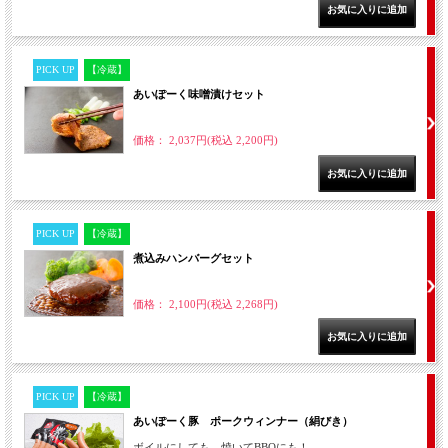
PICK UP
【冷蔵】
あいぽーく味噌漬けセット
価格： 2,037円(税込 2,200円)
PICK UP
【冷蔵】
煮込みハンバーグセット
価格： 2,100円(税込 2,268円)
PICK UP
【冷蔵】
あいぽーく豚 ポークウィンナー（絹びき）
ボイルにしても、焼いてBBQにも！