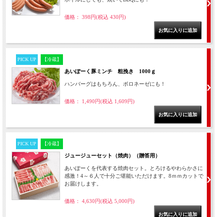
価格： 398円(税込 430円)
PICK UP
【冷蔵】
あいぽーく豚ミンチ 粗挽き 1000ｇ
ハンバーグはもちろん、ボロネーゼにも！
価格： 1,490円(税込 1,609円)
PICK UP
【冷蔵】
ジュージューセット（焼肉）（贈答用）
あいぽーくを代表する焼肉セット。とろけるやわらかさに
感激！4～６人で十分ご堪能いただけます。8ｍｍカットで
お届けします。
価格： 4,630円(税込 5,000円)