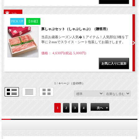
3位
PICK UP
【冷蔵】
豚しゃぶセット（しゃぶしゃぶ）（贈答用）
当店お歳暮シーズン人気�１アイテム！人気部位3種を丁
寧に２mmでスライス・シート包装してお届けします。
価格： 4,630円(税込 5,000円)
1 / 4ページ
（全69件）
1
2
3
4
次へ