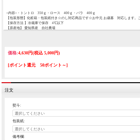
<内容>・トントロ 350ｇ・ロース 400ｇ・バラ 400ｇ
【包装形態】化粧箱・包装紙付き☆のし対応商品です☆お中元 お歳暮 対応します。
【保存方法 】冷蔵庫で保存 4℃以下
【原産地】 愛知県産 自社農場
【発送方法】ヤマト運輸 クール便冷蔵
【同梱について】 冷凍品＋冷蔵品＝冷凍出荷
【エコロジー活動】当店は地球に優しいお店を目指すべくペーパーレスを推進してお
【納品書】は確認メールを納品書代わりにとしており、紙を極力減らす努力をしてお
価格:
4,630円
(税込 5,000円)
[ポイント還元 50ポイント～]
注文
熨斗:
包装紙:
備考欄: