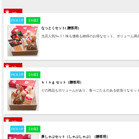
2位
PICK UP
【冷蔵】
なっとくセット( 贈答用）
当店人気No.1！味も価格も納得のお得なセット。ボリューム満
6位
PICK UP
【冷蔵】
ｋｉｎｇ セット（贈答用）
どの商品もボリュームがあり、食べごたえのある欲張りなセッ
3位
PICK UP
【冷蔵】
豚しゃぶセット（しゃぶしゃぶ）（贈答用）