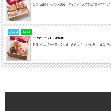
当店お歳暮シーズン人気�１アイテム！人気部位3種を丁寧に２
PICK UP
【冷蔵】
ディナーセット（贈答用）
特選ハムと焼豚の詰め合わせ。夕食のメニューに加えれば、家