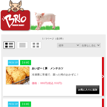
1 / 1ページ
（全2件）
PICK UP
【冷凍】
あいぽーく豚 メンチカツ
冷凍庫に常備で、困った時のおかずに！
価格： 880円(税込 950円)
PICK UP
【冷凍】