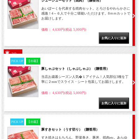
ジュージューセット（焼肉）（贈答用）
あいぽーくを代表する焼肉セット。とろけるやわらかさに
感激！4～６人で十分ご堪能いただけます。8ｍｍカットで
お届けします。
価格： 4,630円(税込 5,000円)
3位
PICK UP
【冷蔵】
豚しゃぶセット（しゃぶしゃぶ）（贈答用）
当店お歳暮シーズン人気�１アイテム！人気部位3種を丁
寧に２mmでスライス・シート包装してお届けします。
価格： 4,630円(税込 5,000円)
PICK UP
【冷蔵】
豚すきセット（うす切り）（贈答用）
すき焼きはもちろん、野菜巻き、豚丼、焼肉etc。あらゆ