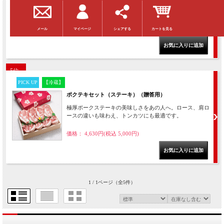
る料理に使いやすい３ｍｍスライスシート包装でお届けし
ます。
マイページ
シェアする
カートを見る
メール
価格： 4,630円(税込 5,000円)
5位
PICK UP
【冷蔵】
ポクテキセット（ステーキ）（贈答用）
極厚ポークステーキの美味しさをあの人へ。ロース、肩ロ
ースの違いも味わえ、トンカツにも最適です。
価格： 4,630円(税込 5,000円)
1 / 1ページ
（全5件）