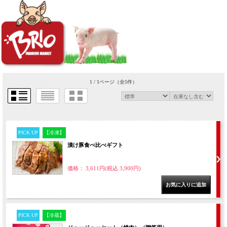
1 / 1ページ
（全5件）
PICK UP
【冷凍】
漬け豚食べ比べギフト
価格： 3,611円(税込 3,900円)
PICK UP
【冷蔵】