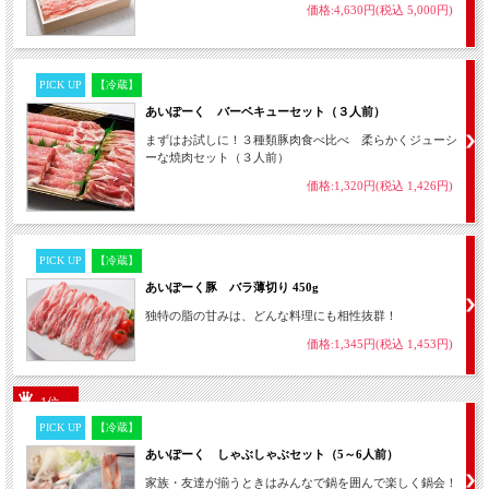
価格:4,630円(税込 5,000円)
PICK UP
【冷蔵】
あいぽーく バーベキューセット（３人前）
まずはお試しに！３種類豚肉食べ比べ 柔らかくジューシ
ーな焼肉セット（３人前）
価格:1,320円(税込 1,426円)
PICK UP
【冷蔵】
あいぽーく豚 バラ薄切り 450g
独特の脂の甘みは、どんな料理にも相性抜群！
価格:1,345円(税込 1,453円)
1位
PICK UP
【冷蔵】
あいぽーく しゃぶしゃぶセット（5～6人前）
家族・友達が揃うときはみんなで鍋を囲んで楽しく鍋会！