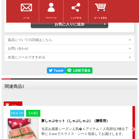
購入数：
パック
マイページ
シェアする
カートを見る
メール
返品についての詳細はこちら
お問い合わせ
友達にメールですすめる
関連商品1
3位
PICK UP
【冷蔵】
豚しゃぶセット（しゃぶしゃぶ）（贈答用）
当店お歳暮シーズン人気�１アイテム！人気部位3種を丁
寧に２mmでスライス・シート包装してお届けします。