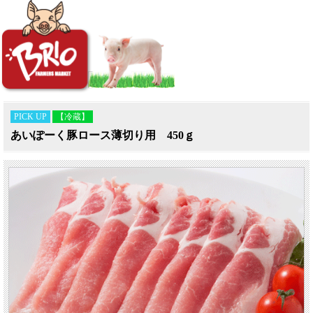
PICK UP
【冷蔵】
あいぽーく豚ロース薄切り用 450ｇ