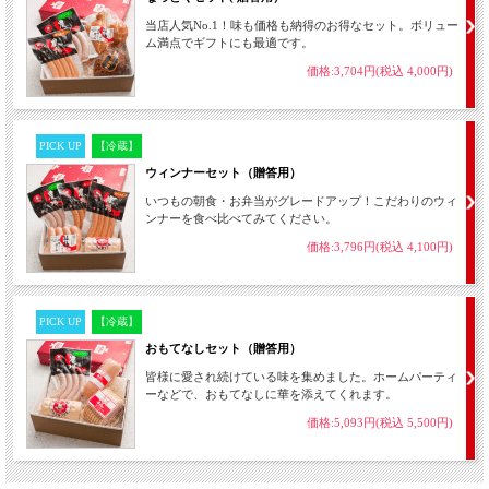
当店人気No.1！味も価格も納得のお得なセット。ボリュー
ム満点でギフトにも最適です。
価格:3,704円(税込 4,000円)
PICK UP
【冷蔵】
ウィンナーセット（贈答用）
いつもの朝食・お弁当がグレードアップ！こだわりのウィ
ンナーを食べ比べてみてください。
価格:3,796円(税込 4,100円)
PICK UP
【冷蔵】
おもてなしセット（贈答用）
皆様に愛され続けている味を集めました。ホームパーティ
ーなどで、おもてなしに華を添えてくれます。
価格:5,093円(税込 5,500円)