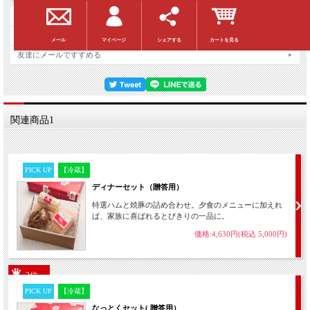
返品についての詳細はこちら
お問い合わせ
マイページ
シェアする
カートを見る
メール
友達にメールですすめる
関連商品1
PICK UP
【冷蔵】
ディナーセット（贈答用）
特選ハムと焼豚の詰め合わせ。夕食のメニューに加えれ
ば、家族に喜ばれるとびきりの一品に。
価格:4,630円(税込 5,000円)
2位
PICK UP
【冷蔵】
なっとくセット( 贈答用）