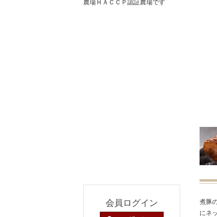
農場ＨＡＣＣＰ認証農場です
会員ログイン
煮豚
にネ