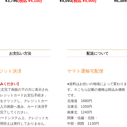
¥3,796
(税込 ¥4,100)
¥5,093
(税込 ¥5,500)
¥6,389
お支払い方法
配送について
ジット決済
ヤマト運輸宅配便
みください】
●送料はお住いの地域によって変わりま
注文完了画面の下の方に表示され
す。※こちら記載の価格は税込み価格
レジットカードお支払手続き」
です。
をクリックし、クレジットカー
北海道 1680円
入力画面へ進み、カード決済手
北東北 1350円
完了してください。
南東北 1240円
カードシステム上、クレジットカ
関東・信越・北陸・
用控えは発行しておりません。
中部・関西 1130円