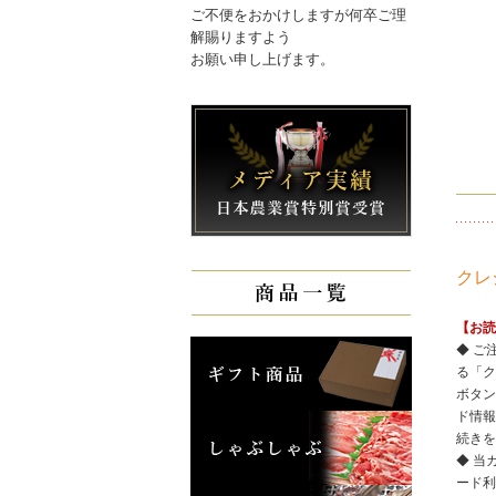
ご不便をおかけしますが何卒ご理
解賜りますよう
お願い申し上げます。
クレ
【お読
◆ ご
る「ク
ボタン
ド情報
続きを
◆ 当
ード利