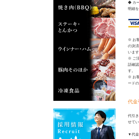
◆ カ
明細を
※ お
の決済
います
※ ご
話確認
す。
※ お
ードの
代金
代引き
せてい
▼代金