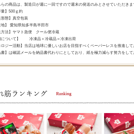
ちらの商品は、製造日が週に一回ですので週末の発送のみとさせていただきま
量】500ｇ約
装形態】真空包装
産地】 愛知県知多半島半田市
送方法】ヤマト急便 クール便冷蔵
梱について】 冷凍品＋冷蔵品＝冷凍出荷
コロジー活動】当店は地球に優しいお店を目指すべくペーパーレスを推進して
品書】は確認メールを納品書代わりにとしており、紙を極力減らす努力をして