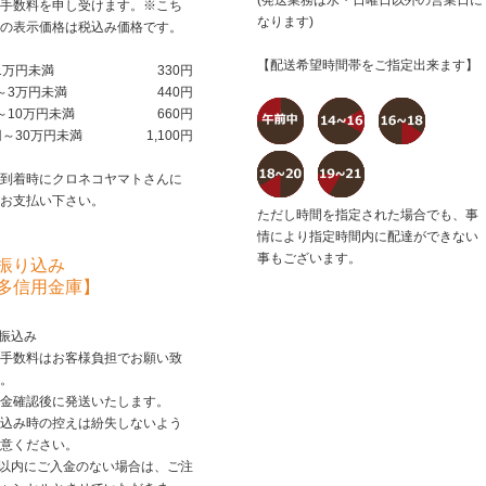
(発送業務は水・日曜日以外の営業日に
手数料を申し受けます。※こち
なります)
の表示価格は税込み価格です。
【配送希望時間帯をご指定出来ます】
1万円未満
330円
～3万円未満
440円
～10万円未満
660円
円～30万円未満
1,100円
到着時にクロネコヤマトさんに
お支払い下さい。
ただし時間を指定された場合でも、事
情により指定時間内に配達ができない
事もございます。
振り込み
多信用金庫】
行振込み
手数料はお客様負担でお願い致
。
金確認後に発送いたします。
込み時の控えは紛失しないよう
意ください。
日以内にご入金のない場合は、ご注