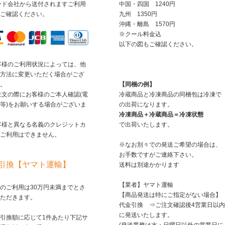
ード会社から送付されますご利用
中国・四国 1240円
ご確認ください。
九州 1350円
沖縄・離島 1570円
※クール料金込
以下の図もご確認ください。
客様のご利用状況によっては、他
方法に変更いただく場合がござ
。
【同梱の例】
注文の際にお客様のご本人確認(電
冷蔵商品と冷凍商品の同梱包は冷凍で
等)をお願いする場合がございま
の出荷になります。
冷凍商品＋冷蔵商品＝冷凍状態
客様と異なる名義のクレジットカ
で出荷いたします。
ご利用はできません。
※なお別々での発送ご希望の場合は、
お手数ですがご連絡下さい。
引換【ヤマト運輸】
送料は別途かかります
【業者】ヤマト運輸
のご利用は30万円未満までとさ
【商品発送は特にご指定がない場合】
ただきます。
代金引換 ⇒ご注文確認後4営業日以内
に発送いたします。
引換額に応じて1件あたり下記サ