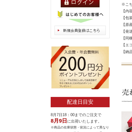
※こ
【内容
【包
【原
【発
【同
【エ
【納
配達日目安
8月7日18：00までのご注文で
8月9日
に出荷いたします。
※商品の在庫状態・状況によって異なり