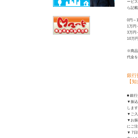
ービス
ら記載
0円～
1万円
3万円
10万
※商品
代金を
銀行
【知
■ 銀
▼振込
します
▼ご入
▼お振
にご注
▼ 7