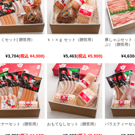
くセット( 贈答用）
ｋｉｎｇ セット（贈答用）
豚しゃぶセット
ぶ）（贈答用）
¥3,704
(税込 ¥4,000)
¥5,463
(税込 ¥5,900)
¥4,630
ンナーセット（贈答用）
おもてなしセット（贈答用）
バラエティーセ